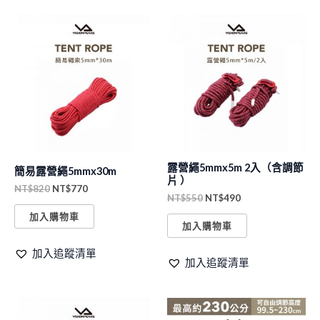
原
目
原
目
始
前
始
前
價
價
價
價
格：
格：
格：
格：
NT$820。
NT$770。
NT$550。
NT$490。
露營繩5mmx5m 2入（含調節
簡易露營繩5mmx30m
片 ）
NT$
820
NT$
770
NT$
550
NT$
490
加入購物車
加入購物車
加入追蹤清單
加入追蹤清單
原
目
原
目
始
前
始
前