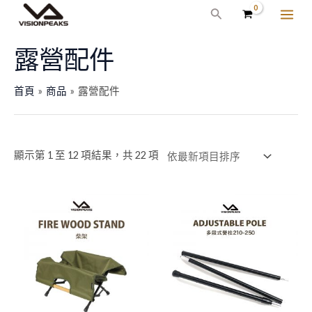
依
跳
MAI
最
最
搜
最
新
至
低
高
尋
項
ME
目
主
露營配件
價
價
排
序
要
格
格
內
首頁
商品
露營配件
容
顯示第 1 至 12 項結果，共 22 項
原
目
原
目
始
前
始
前
價
價
價
價
格：
格：
格：
格：
NT$1,020。
NT$900。
NT$1,760。
NT$1,600。