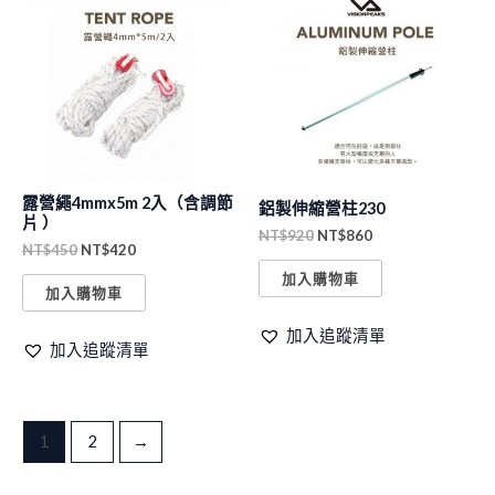
價
價
價
價
格：
格：
格：
格：
NT$450。
NT$420。
NT$920。
NT$860。
露營繩4mmx5m 2入（含調節
鋁製伸縮營柱230
片 ）
NT$
920
NT$
860
NT$
450
NT$
420
加入購物車
加入購物車
加入追蹤清單
加入追蹤清單
1
2
→