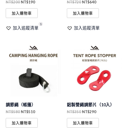
NT$
200
NT$
190
NT$
720
NT$
640
加入購物車
加入購物車
1
加入追蹤清單
加入追蹤清單
原
目
原
目
始
前
始
前
價
價
價
價
格：
格：
格：
格：
NT$580。
NT$510。
NT$350。
NT$290。
調節繩（帳篷）
鋁製營繩調節片（10入）
NT$
580
NT$
510
NT$
350
NT$
290
加入購物車
加入購物車