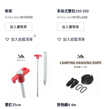
柴架
多段式營柱210-250
NT$
1,020
NT$
900
NT$
1,760
NT$
1,600
加入購物車
加入購物車
1
加入追蹤清單
加入追蹤清單
原
目
原
目
始
前
始
前
價
價
價
價
格：
格：
格：
格：
NT$200。
NT$190。
NT$720。
NT$640。
營釘25cm
掛物繩4-6m