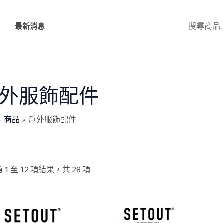
依
搜
最
新
尋
們
最新消息
項
目
排
序
外服飾配件
商品
戶外服飾配件
 1 至 12 項結果，共 28 項
此
此