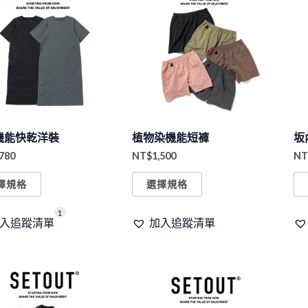
產
產
品
品
有
有
多
多
種
種
款
款
式。
式。
機能快乾洋裝
植物染機能短褲
坂
可
可
,780
NT$
1,500
NT
在
在
產
產
擇規格
選擇規格
品
品
1
頁
頁
入追蹤清單
加入追蹤清單
面
面
選
選
此
此
擇
擇
產
產
選
選