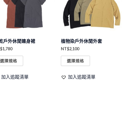
有
有
多
多
種
種
款
款
式。
式。
乾戶外休閒連身裙
植物染戶外休閒外套
可
可
$
1,780
NT$
2,100
在
在
產
產
選擇規格
選擇規格
品
品
頁
頁
加入追蹤清單
加入追蹤清單
面
面
選
選
擇
擇
選
選
項
項