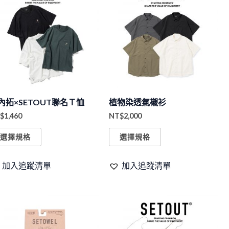
產
產
品
品
有
有
多
多
種
種
款
款
式。
式。
內拓×SETOUT聯名Ｔ恤
植物染透氣襯衫
可
可
$
1,460
NT$
2,000
在
在
產
產
選擇規格
選擇規格
品
品
頁
頁
加入追蹤清單
加入追蹤清單
面
面
選
選
此
擇
擇
產
選
選