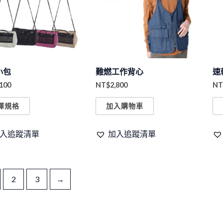
有
多
種
款
式。
小包
難燃工作背心
速
可
,100
NT$
2,800
NT
在
產
擇規格
加入購物車
品
頁
入追蹤清單
加入追蹤清單
面
選
擇
2
3
→
選
項