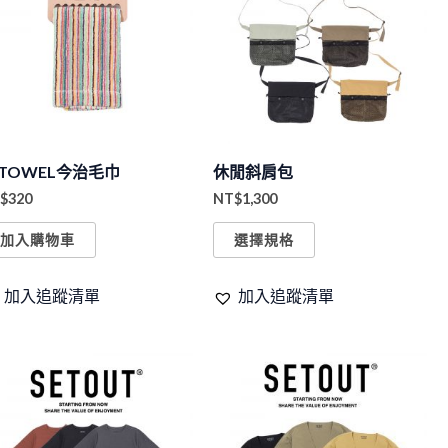
品
項
項
有
多
種
款
式。
ETOWEL今治毛巾
休閒斜肩包
可
$
320
NT$
1,300
在
產
加入購物車
選擇規格
品
頁
加入追蹤清單
加入追蹤清單
面
選
此
此
擇
產
產
選
品
品
項