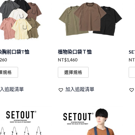
品
品
項
項
有
有
多
多
種
種
款
款
式。
式。
染胸前口袋T恤
植物染口袋Ｔ恤
S
可
可
,260
NT$
1,460
NT
在
在
產
產
擇規格
選擇規格
品
品
頁
頁
入追蹤清單
加入追蹤清單
面
面
選
選
此
擇
擇
產
選
選
品
項
項