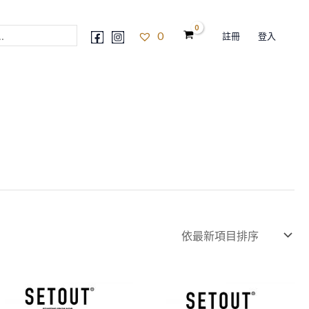
0
註冊
登入
此
此