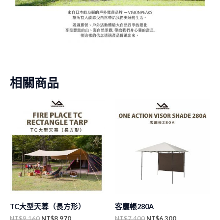
相關商品
原
目
原
目
始
前
始
前
價
價
價
價
格：
格：
格：
格：
NT$9,160。
NT$8,970。
NT$7,400。
NT$6,300。
TC大型天幕（長方形）
客廳帳280A
NT$
9,160
NT$
8,970
NT$
7,400
NT$
6,300