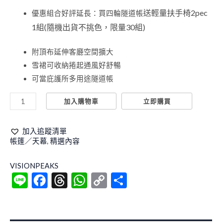
送輕量扶手椅
2pec
優惠組合好評延長：買四輪隧道帳
1
組
(
隨機出貨不挑色，限量
30
組
)
附頂布延伸客廳空間擴大
雪裙可收納捲起通風好舒暢
可當庇護所多用途隧道帳
加入購物車
立即購買
加入追蹤清單
帳篷／天幕
,
精選內容
VISIONPEAKS
Line
Facebook
Threads
WhatsApp
Copy
分
Link
享