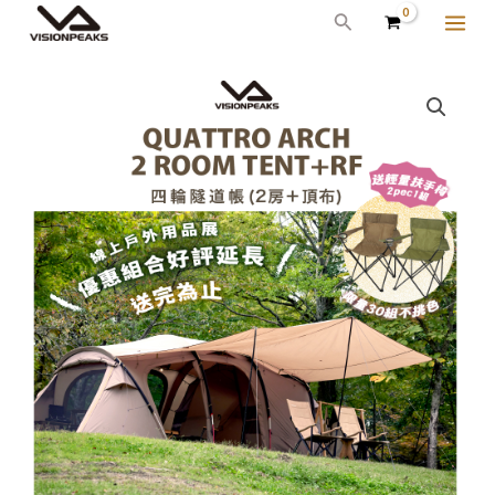
跳
MAI
搜
至
尋
ME
主
四
原
目
要
輪
始
前
內
隧
容
道
價
價
帳
格：
格：
（頂
NT$36,000。
NT$33,000。
布
＋
兩
房）
數
量