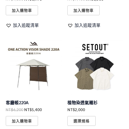
加入購物車
加入購物車
加入追蹤清單
加入追蹤清單
原
目
此
始
前
產
價
價
格：
格：
品
NT$6,200。
NT$5,400。
有
多
種
款
式。
客廳帳220A
植物染透氣襯衫
可
NT$
6,200
NT$
5,400
NT$
2,000
在
產
加入購物車
選擇規格
品