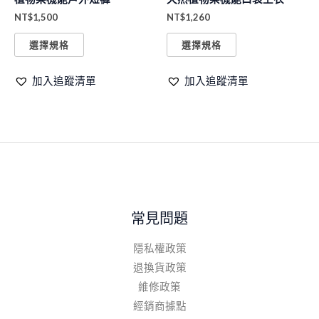
可
可
NT$
1,500
NT$
1,260
在
在
產
產
選擇規格
選擇規格
品
品
加入追蹤清單
加入追蹤清單
頁
頁
面
面
選
選
擇
擇
選
選
項
項
常見問題
隱私權政策
退換貨政策
維修政策
經銷商據點