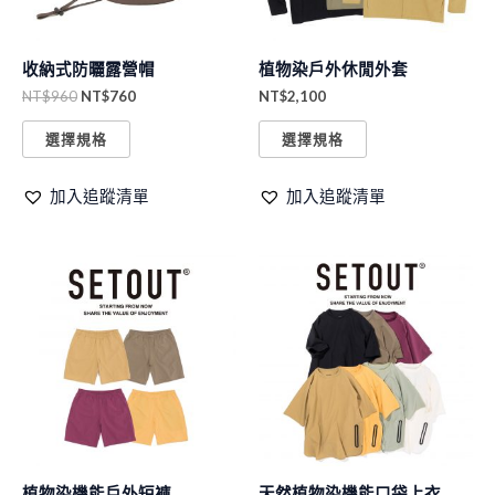
款
款
式。
式。
收納式防曬露營帽
植物染戶外休閒外套
可
可
NT$
960
NT$
760
NT$
2,100
在
在
產
產
選擇規格
選擇規格
品
品
加入追蹤清單
加入追蹤清單
頁
頁
面
面
選
選
此
此
擇
擇
產
產
選
選
品
品
項
項
有
有
多
多
種
種
款
款
式。
式。
植物染機能戶外短褲
天然植物染機能口袋上衣