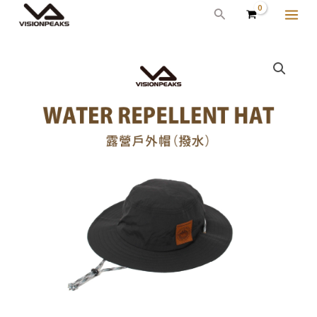
跳
MAI
搜
至
尋
ME
主
露
原
目
要
營
始
前
內
戶
容
外
價
價
帽
格：
格：
(撥
NT$1,020。
NT$960。
水)
數
量