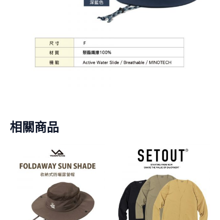
相關商品
原
目
此
此
始
前
產
產
價
價
格：
格：
品
品
NT$960。
NT$760。
有
有
多
多
種
種