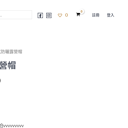
0
註冊
登入
式防曬露營帽
目
營帽
前
價
0
格：
0。
NT$760。
vvvvvvvv