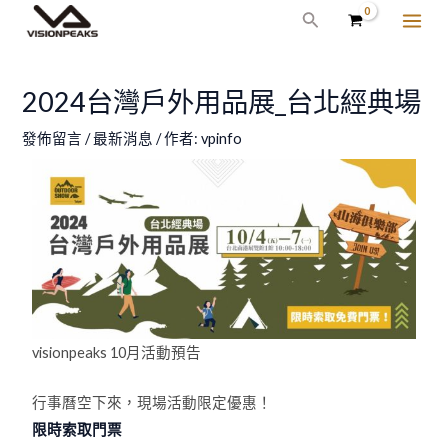
跳
Post
MAI
搜
至
navigation
尋
ME
主
要
2024台灣戶外用品展_台北經典場
內
發佈留言
/
最新消息
/ 作者:
vpinfo
容
visionpeaks 10月活動預告
行事曆空下來，現場活動限定優惠！
限時索取門票