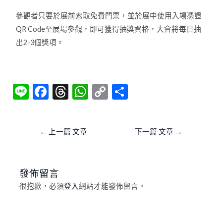
參觀者只要於展前索取免費門票，並於展中使用入場憑證
QR Code
至展場參觀，即可獲得抽獎資格，大會將每日抽
出
2-3
個獎項。
Li
F
T
W
C
分
n
ac
hr
h
o
享
e
e
ea
at
p
←
上一篇 文章
下一篇 文章
→
b
ds
s
y
o
A
Li
o
p
n
發佈留言
k
p
k
很抱歉，必須
登入
網站才能發佈留言。